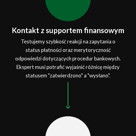
Kontakt z supportem finansowym
Testujemy szybkość reakcji na zapytania o
status płatności oraz merytoryczność
odpowiedzi dotyczących procedur bankowych.
Ekspert musi potrafić wyjaśnić różnicę między
statusem "zatwierdzono" a "wysłano".