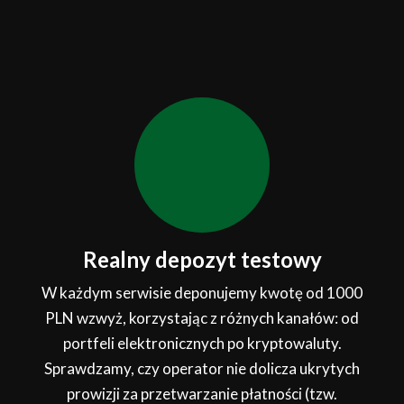
Realny depozyt testowy
W każdym serwisie deponujemy kwotę od 1000
PLN wzwyż, korzystając z różnych kanałów: od
portfeli elektronicznych po kryptowaluty.
Sprawdzamy, czy operator nie dolicza ukrytych
prowizji za przetwarzanie płatności (tzw.