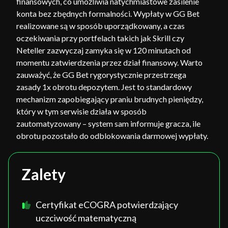
finansowych, co umożliwia natychmiastowe zasilenie
konta bez zbędnych formalności. Wypłaty w GG Bet
realizowane są w sposób uporządkowany, a czas
oczekiwania przy portfelach takich jak Skrill czy
Neteller zazwyczaj zamyka się w 120 minutach od
momentu zatwierdzenia przez dział finansowy. Warto
zauważyć, że GG Bet rygorystycznie przestrzega
zasady 1x obrotu depozytem. Jest to standardowy
mechanizm zapobiegający praniu brudnych pieniędzy,
który w tym serwisie działa w sposób
zautomatyzowany – system sam informuje gracza, ile
obrotu pozostało do odblokowania darmowej wypłaty.
Zalety
Certyfikat eCOGRA potwierdzający
uczciwość matematyczną