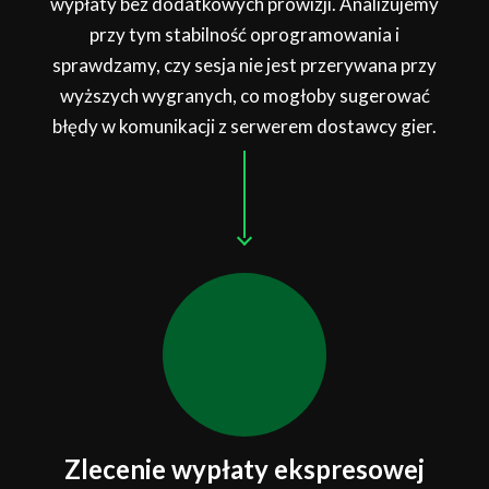
wypłaty bez dodatkowych prowizji. Analizujemy
przy tym stabilność oprogramowania i
sprawdzamy, czy sesja nie jest przerywana przy
wyższych wygranych, co mogłoby sugerować
błędy w komunikacji z serwerem dostawcy gier.
Zlecenie wypłaty ekspresowej