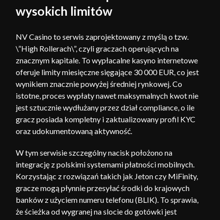
wysokich limitów
NV Casino to serwis zaprojektowany z myślą o tzw.
\”High Rollerach\”, czyli graczach operujących na
znacznym kapitale. To wypłacalne kasyno internetowe
oferuje limity miesięczne sięgające 30 000 EUR, co jest
wynikiem znacznie powyżej średniej rynkowej. Co
istotne, proces wypłaty nawet maksymalnych kwot nie
jest sztucznie wydłużany przez dział compliance, o ile
gracz posiada kompletny i zaktualizowany profil KYC
oraz udokumentowaną aktywność.
W tym serwisie szczególny nacisk położono na
integrację z polskimi systemami płatności mobilnych.
Korzystając z rozwiązań takich jak Jeton czy MiFinity,
gracze mogą płynnie przesyłać środki do krajowych
banków z użyciem numeru telefonu (BLIK). To sprawia,
że ścieżka od wygranej na slocie do gotówki jest