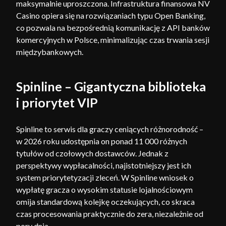
maksymalnie uproszczona. Infrastruktura finansowa NV
Casino opiera się na rozwiązaniach typu Open Banking,
co pozwala na bezpośrednią komunikację z API banków
komercyjnych w Polsce, minimalizując czas trwania sesji
międzybankowych.
Spinline – Gigantyczna biblioteka
i priorytet VIP
Spinline to serwis dla graczy ceniących różnorodność –
w 2026 roku udostępnia on ponad 11 000 różnych
tytułów od czołowych dostawców. Jednak z
perspektywy wypłacalności, najistotniejszy jest ich
system priorytetyzacji zleceń. W Spinline wniosek o
wypłatę gracza o wysokim statusie lojalnościowym
omija standardową kolejkę oczekujących, co skraca
czas procesowania praktycznie do zera, niezależnie od
pory dnia.