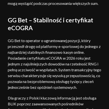
mogą wystąpić podczas procesowania większych sum.
GG Bet – Stabilność i certyfikat
eCOGRA
GG Bet to operator o ugruntowanej pozycji, który
przeszedł drogę od platformy e-sportowej do jednego z
najbardziej stabilnych finansowo kasyn online.
Posiadanie certyfikatu eCOGRA w 2026 roku jest
jednym z najsilniejszych dowodów na rzetelność RNG i
pełną uczciwość w wypłatach. System transakcyjny tego
serwisu charakteryzuje się wysoką przepustowością, co
pozwala na bezproblemową obsługę tysięcy zleceń
jednocześnie bez opóźnień systemowych.
Dla graczy z Polski kluczową informacją jest obsługa
BLIK poprzez zaawansowanych pośredników