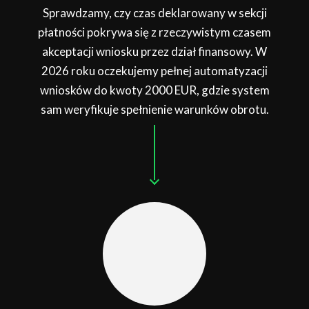
Sprawdzamy, czy czas deklarowany w sekcji
płatności pokrywa się z rzeczywistym czasem
akceptacji wniosku przez dział finansowy. W
2026 roku oczekujemy pełnej automatyzacji
wniosków do kwoty 2000 EUR, gdzie system
sam weryfikuje spełnienie warunków obrotu.