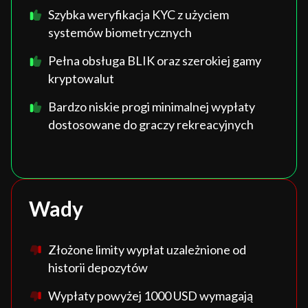
Szybka weryfikacja KYC z użyciem
systemów biometrycznych
Pełna obsługa BLIK oraz szerokiej gamy
kryptowalut
Bardzo niskie progi minimalnej wypłaty
dostosowane do graczy rekreacyjnych
Wady
Złożone limity wypłat uzależnione od
historii depozytów
Wypłaty powyżej 1000 USD wymagają