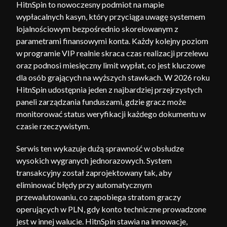
HitnSpin to nowoczesny podmiot na mapie
wypłacalnych kasyn, który przyciąga uwagę systemem
lojalnościowym bezpośrednio skorelowanym z
parametrami finansowymi konta. Każdy kolejny poziom
w programie VIP realnie skraca czas realizacji przelewu
oraz podnosi miesięczny limit wypłat, co jest kluczowe
dla osób grających na wyższych stawkach. W 2026 roku
HitnSpin udostępnia jeden z najbardziej przejrzystych
paneli zarządzania funduszami, gdzie gracz może
monitorować status weryfikacji każdego dokumentu w
czasie rzeczywistym.
Serwis ten wykazuje dużą sprawność w obsłudze
wysokich wygranych jednorazowych. System
transakcyjny został zaprojektowany tak, aby
eliminować błędy przy automatycznym
przewalutowaniu, co zapobiega stratom graczy
operujących w PLN, gdy konto techniczne prowadzone
jest w innej walucie. HitnSpin stawia na innowacje,