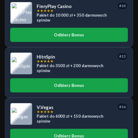
FieryPlay Casino
#14
★
★
★
★
★
Pakiet do 10 000 zł + 350 darmowych
spinów
Odbierz Bonus
HitnSpin
#15
★
★
★
★
★
Pakiet do 3500 zł + 200 darmowych
spinów
Odbierz Bonus
V.Vegas
#16
★
★
★
★
★
Pakiet do 6000 zł + 150 darmowych
spinów
Odbierz Bonus