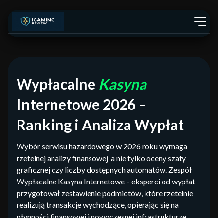
Wypłacalne
Kasyna
Internetowe 2026 –
Ranking i Analiza Wypłat
Wybór serwisu hazardowego w 2026 roku wymaga
rzetelnej analizy finansowej, a nie tylko oceny szaty
graficznej czy liczby dostępnych automatów. Zespół
Wypłacalne Kasyna Internetowe – eksperci od wypłat
przygotował zestawienie podmiotów, które rzetelnie
realizują transakcje wychodzące, opierając się na
płynności finansowej i nowoczesnej infrastrukturze